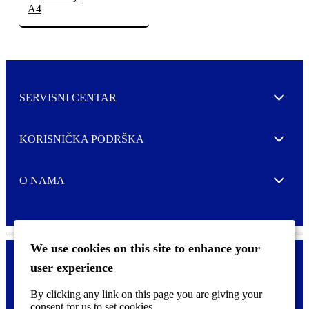
A4
SERVISNI CENTAR
Expand
KORISNIČKA PODRŠKA
Expand
O NAMA
Expand
We use cookies on this site to enhance your
user experience
Kontaktirajte nas
F
By clicking any link on this page you are giving your
Pravne i tzv. Cookie obavijesti
o
consent for us to set cookies.
o