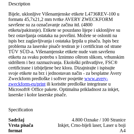
Description
Bijele, uklonljive Višenamjenske etikete L4736REV-100 u
formatu 45,7x21,2 mm tvrtke AVERY ZWECKFORM
savršene su za označavanje začina itd. (4800
etiketa/pakiranje). Etikete se pouzdano lijepe i uklonljive su
bez ostavljanja ostataka na površini. Možete se osloniti na
ispis bez zaglavljivanja i ostataka ljepila u pisaču. Ispis bez
problema za laserske pisače testiran je i certificiran od strane
TÜV SÜD-a. Višenamjenske etikete nude vam savršenu
etiketu za svaku potrebu s Iznimno oštrom slikom, vrhunskim
sidrištem i bez razmazivanja. Ekološki prihvatljive, FSC®
certificirane i izbijeljene bez klora. Dizajnirajte i ispisujte
svoje etikete na brz i jednostavan način - za besplatne Avery
Zweckform predloške i softver posjetite
www.avery-
zweckform-eu/print
ili koristite predloške integrirane u
Microsoft® Office pakete. Optimalna prikladnost za inkjet,
laserske i kolor laserske pisače.
Specification
Sadržaj
4.800 Oznake / 100 Stranice
Vrsta pisača
Inkjet, Crno-bijeli laser, Laser u boji
format
A4