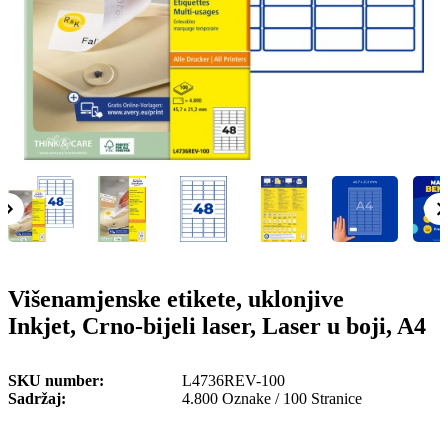
o
n
b
u
i
l
e
Višenamjenske etikete, uklonjive
Inkjet, Crno-bijeli laser, Laser u boji, A4
SKU number
L4736REV-100
Sadržaj
4.800 Oznake / 100 Stranice