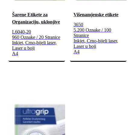
Šarene Etikete za
Višenamjenske etikete
Organizaciju, uklonjive
3650
5.200 Oznake / 100
L6040-20
Stranice
960 Oznake / 20 Stranice
Inkjet, Crno-bijeli laser,
Inkjet, Crno-bijeli laser,
Laser u boji
Laser u boji
A4
A4