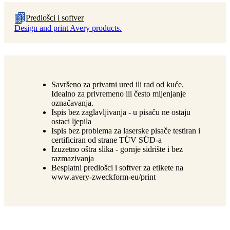
Predlošci i softver
Design and print Avery products.
Savršeno za privatni ured ili rad od kuće.
Idealno za privremeno ili često mijenjanje
označavanja.
Ispis bez zaglavljivanja - u pisaču ne ostaju
ostaci ljepila
Ispis bez problema za laserske pisače testiran i
certificiran od strane TÜV SÜD-a
Izuzetno oštra slika - gornje sidrište i bez
razmazivanja
Besplatni predlošci i softver za etikete na
www.avery-zweckform-eu/print