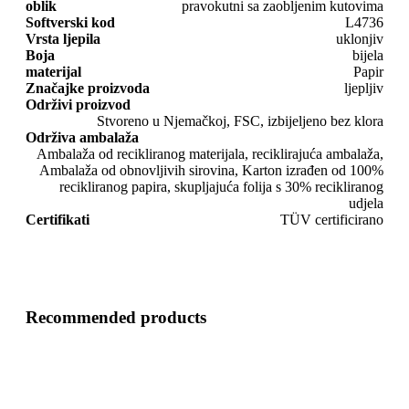
oblik
pravokutni sa zaobljenim kutovima
Softverski kod
L4736
Vrsta ljepila
uklonjiv
Boja
bijela
materijal
Papir
Značajke proizvoda
ljepljiv
Održivi proizvod
Stvoreno u Njemačkoj, FSC, izbijeljeno bez klora
Održiva ambalaža
Ambalaža od recikliranog materijala, reciklirajuća ambalaža,
Ambalaža od obnovljivih sirovina, Karton izrađen od 100%
recikliranog papira, skupljajuća folija s 30% recikliranog
udjela
Certifikati
TÜV certificirano
Recommended products