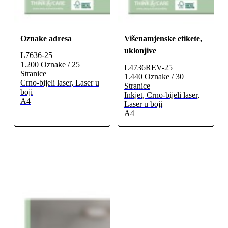
Oznake adresa
Višenamjenske etikete,
uklonjive
L7636-25
1.200 Oznake / 25
L4736REV-25
Stranice
1.440 Oznake / 30
Crno-bijeli laser, Laser u
Stranice
boji
Inkjet, Crno-bijeli laser,
A4
Laser u boji
A4