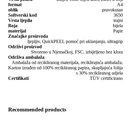
format
A4
oblik
pravokutan
Softverski kod
3650
Vrsta ljepila
trajni
Boja
bijela
materijal
Papir
Značajke proizvoda
ljepljiv, QuickPEEL pomoć pri uklanjanju, ultragrip
Održivi proizvod
Stvoreno u Njemačkoj, FSC, izbijeljeno bez klora
Održiva ambalaža
Ambalaža od recikliranog materijala, reciklirajuća ambalaža,
Karton izrađen od 100% recikliranog papira, skupljajuća folija
s 30% recikliranog udjela
Certifikati
TÜV certificirano
Recommended products