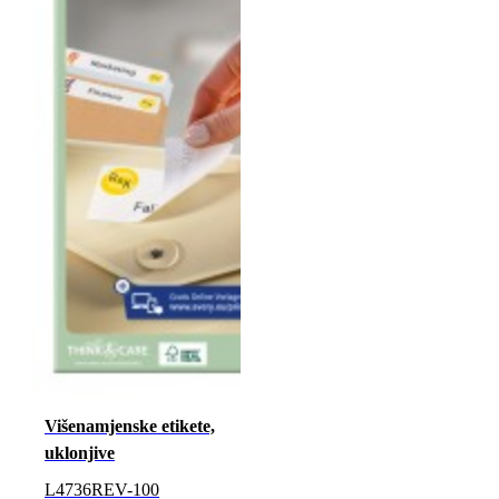
Višenamjenske etikete,
uklonjive
L4736REV-100