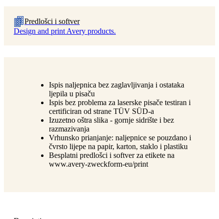
Predlošci i softver
Design and print Avery products.
Ispis naljepnica bez zaglavljivanja i ostataka
ljepila u pisaču
Ispis bez problema za laserske pisače testiran i
certificiran od strane TÜV SÜD-a
Izuzetno oštra slika - gornje sidrište i bez
razmazivanja
Vrhunsko prianjanje: naljepnice se pouzdano i
čvrsto lijepe na papir, karton, staklo i plastiku
Besplatni predlošci i softver za etikete na
www.avery-zweckform-eu/print