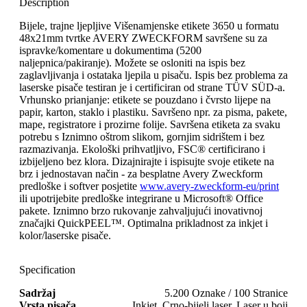
Description
Bijele, trajne ljepljive Višenamjenske etikete 3650 u formatu
48x21mm tvrtke AVERY ZWECKFORM savršene su za
ispravke/komentare u dokumentima (5200
naljepnica/pakiranje). Možete se osloniti na ispis bez
zaglavljivanja i ostataka ljepila u pisaču. Ispis bez problema za
laserske pisače testiran je i certificiran od strane TÜV SÜD-a.
Vrhunsko prianjanje: etikete se pouzdano i čvrsto lijepe na
papir, karton, staklo i plastiku. Savršeno npr. za pisma, pakete,
mape, registratore i prozirne folije. Savršena etiketa za svaku
potrebu s Iznimno oštrom slikom, gornjim sidrištem i bez
razmazivanja. Ekološki prihvatljivo, FSC® certificirano i
izbijeljeno bez klora. Dizajnirajte i ispisujte svoje etikete na
brz i jednostavan način - za besplatne Avery Zweckform
predloške i softver posjetite
www.avery-zweckform-eu/print
ili upotrijebite predloške integrirane u Microsoft® Office
pakete. Iznimno brzo rukovanje zahvaljujući inovativnoj
značajki QuickPEEL™. Optimalna prikladnost za inkjet i
kolor/laserske pisače.
Specification
Sadržaj
5.200 Oznake / 100 Stranice
Vrsta pisača
Inkjet, Crno-bijeli laser, Laser u boji