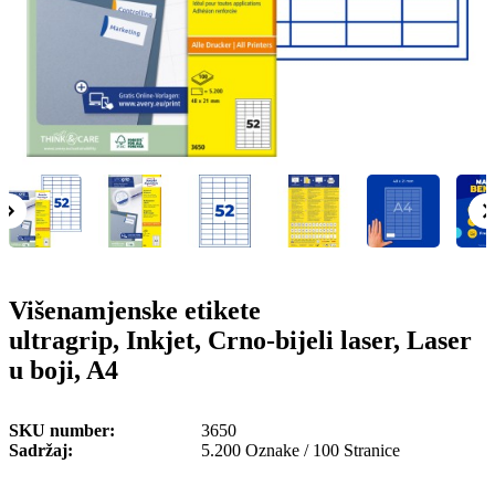
o
n
b
u
i
l
e
Višenamjenske etikete
ultragrip, Inkjet, Crno-bijeli laser, Laser
u boji, A4
SKU number
3650
Sadržaj
5.200 Oznake / 100 Stranice