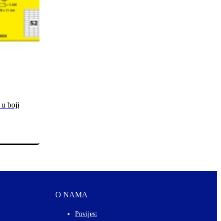
 u boji
O NAMA
Povijest