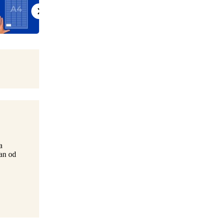
a
ran od