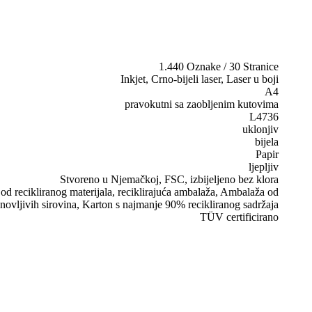
1.440 Oznake / 30 Stranice
Inkjet, Crno-bijeli laser, Laser u boji
A4
pravokutni sa zaobljenim kutovima
L4736
uklonjiv
bijela
Papir
ljepljiv
Stvoreno u Njemačkoj, FSC, izbijeljeno bez klora
d recikliranog materijala, reciklirajuća ambalaža, Ambalaža od
novljivih sirovina, Karton s najmanje 90% recikliranog sadržaja
TÜV certificirano