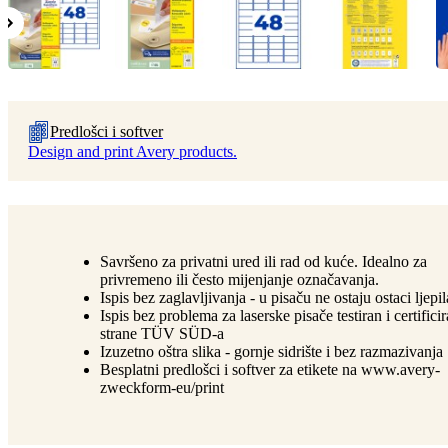
Predlošci i softver
Design and print Avery products.
Savršeno za privatni ured ili rad od kuće. Idealno za
privremeno ili često mijenjanje označavanja.
Ispis bez zaglavljivanja - u pisaču ne ostaju ostaci ljepil
Ispis bez problema za laserske pisače testiran i certifici
strane TÜV SÜD-a
Izuzetno oštra slika - gornje sidrište i bez razmazivanja
Besplatni predlošci i softver za etikete na www.avery-
zweckform-eu/print