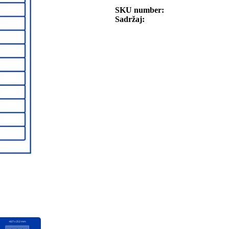
SKU number
Sadržaj