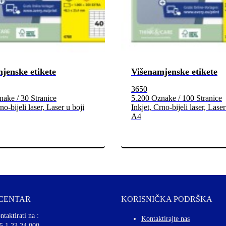
jenske etikete
Višenamjenske etikete
3650
ake / 30 Stranice
5.200 Oznake / 100 Stranice
no-bijeli laser, Laser u boji
Inkjet, Crno-bijeli laser, Laser
A4
 CENTAR
KORISNIČKA PODRŠKA
ntaktirati na :
Kontaktirajte nas
5 1 23 24 000