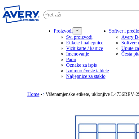
P
r
e
s
k
M
Proizvodi
Softver i predlo
o
a
Svi proizvodi
Avery De
č
i
Etikete i naljepnice
Softver: 
i
n
Vizit karte / kartice
Upute za
n
n
Imenovanje
Česta pit
a
a
Papir
g
v
Oznake za ispis
l
i
Iznimno čvrste tablete
a
g
Naljepnice za staklo
v
a
B
n
t
r
i
i
e
Home
Višenamjenske etikete, uklonjive L4736REV-2
s
o
a
a
n
d
d
m
c
r
e
r
ž
g
u
a
a
m
j
m
b
e