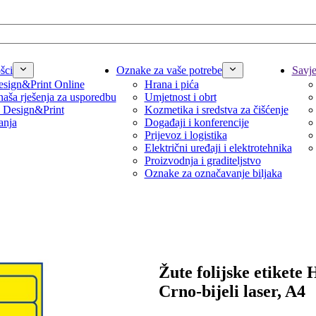
šci
Oznake za vaše potrebe
Savjet
sign&Print Online
Hrana i pića
naša rješenja za usporedbu
Umjetnost i obrt
 Design&Print
Kozmetika i sredstva za čišćenje
anja
Događaji i konferencije
Prijevoz i logistika
Električni uređaji i elektrotehnika
Proizvodnja i graditeljstvo
Oznake za označavanje biljaka
Žute folijske etikete
Crno-bijeli laser, A4