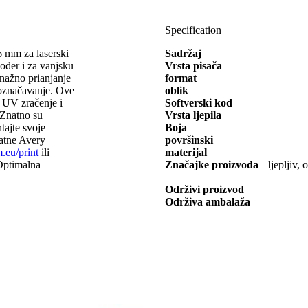
Specification
 mm za laserski
Sadržaj
đer i za vanjsku
Vrsta pisača
Snažno prianjanje
format
 označavanje. Ove
oblik
u, UV zračenje i
Softverski kod
 Znatno su
Vrsta ljepila
ntajte svoje
Boja
latne Avery
površinski
eu/print
ili
materijal
 Optimalna
Značajke proizvoda
ljepljiv
Održivi proizvod
Održiva ambalaža