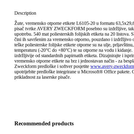
Description
Žute, vremensko otporne etikete L6105-20 u formatu 63,5x29,6
pisač tvrtke AVERY ZWECKFORM posebno su izdržljive, tako
upotrebu. 540 mat poliesterskih folijskih etiketa na 20 listova. 
čini ih savršenim za vremensko otporno, pouzdano i izdržljivo
teške poliesterske folijske etikete otporne su na ulje, prljavštin
temperaturu (-20°C do +80°C) te su otporne na vodu i kidanje.
izdržljivije od standardnih papirnatih etiketa. Dizajnirajte i ispri
vremensko otporne etikete na brz i jednostavan način - za besp
Zweckform predloške i softver posjetite
www.avery-zweckform.
upotrijebite predloške integrirane u Microsoft® Office pakete.
prikladnost za laserske pisače.
Recommended products