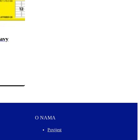
eavy
O NAMA
Povijest