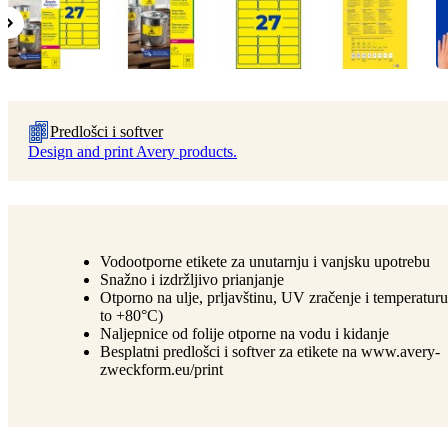
Predlošci i softver
Design and print Avery products.
Vodootporne etikete za unutarnju i vanjsku upotrebu
Snažno i izdržljivo prianjanje
Otporno na ulje, prljavštinu, UV zračenje i temperatur
to +80°C)
Naljepnice od folije otporne na vodu i kidanje
Besplatni predlošci i softver za etikete na www.avery-
zweckform.eu/print