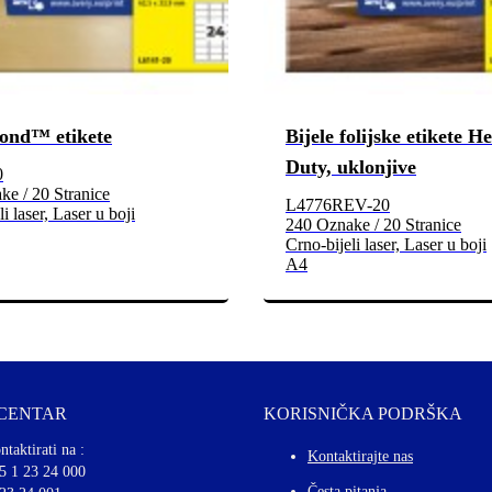
ond™ etikete
Bijele folijske etikete H
Duty, uklonjive
0
e / 20 Stranice
L4776REV-20
i laser, Laser u boji
240 Oznake / 20 Stranice
Crno-bijeli laser, Laser u boji
A4
 CENTAR
KORISNIČKA PODRŠKA
ntaktirati na :
Kontaktirajte nas
5 1 23 24 000
Česta pitanja