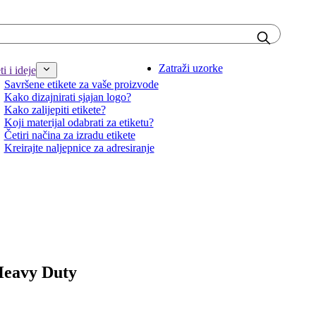
Zatraži uzorke
i i ideje
Savršene etikete za vaše proizvode
Kako dizajnirati sjajan logo?
Kako zalijepiti etikete?
Koji materijal odabrati za etiketu?
Četiri načina za izradu etikete
Kreirajte naljepnice za adresiranje
 Heavy Duty