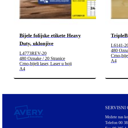
Bijele folijske etikete Heavy
TripleB
Duty, uklonjive
L6141-2
480 Oznak
L4773REV-20
Crno-bijel
480 Oznake / 20 Stranice
A4
Crno-bijeli laser, Laser u boji
A4
SERVISNI
Možete nas ko
Telefon 00 38