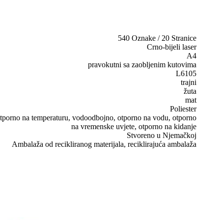
540 Oznake / 20 Stranice
Crno-bijeli laser
A4
pravokutni sa zaobljenim kutovima
L6105
trajni
žuta
mat
Poliester
, otporno na temperaturu, vodoodbojno, otporno na vodu, otporno
na vremenske uvjete, otporno na kidanje
Stvoreno u Njemačkoj
Ambalaža od recikliranog materijala, reciklirajuća ambalaža