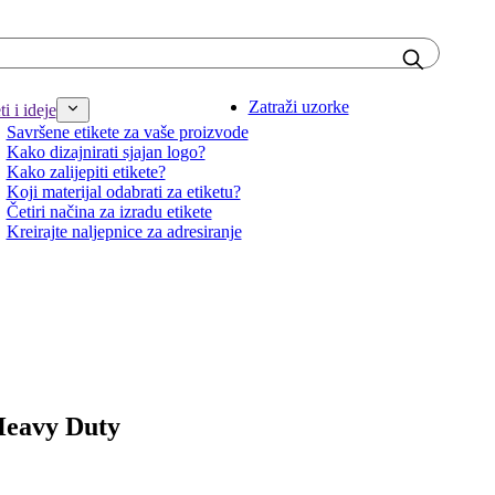
Zatraži uzorke
i i ideje
Savršene etikete za vaše proizvode
Kako dizajnirati sjajan logo?
Kako zalijepiti etikete?
Koji materijal odabrati za etiketu?
Četiri načina za izradu etikete
Kreirajte naljepnice za adresiranje
 Heavy Duty