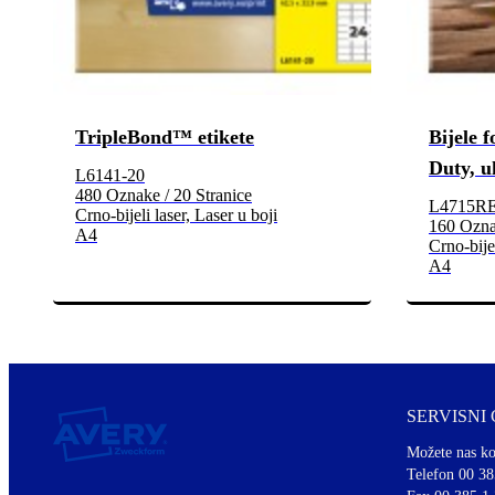
TripleBond™ etikete
Bijele f
Duty, u
L6141-20
480 Oznake / 20 Stranice
L4715R
Crno-bijeli laser, Laser u boji
160 Oznak
A4
Crno-bijel
A4
SERVISNI
Možete nas ko
Telefon 00 38