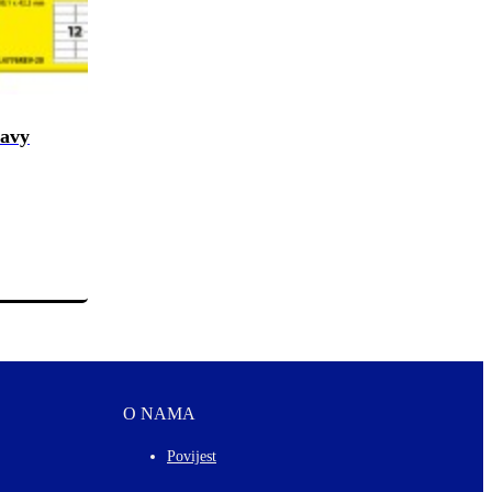
eavy
O NAMA
Povijest