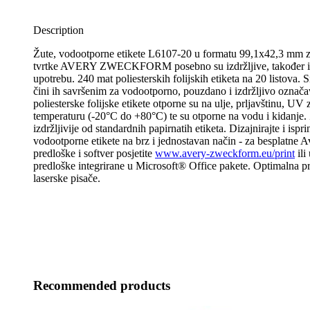
Description
Žute, vodootporne etikete L6107-20 u formatu 99,1x42,3 mm za
tvrtke AVERY ZWECKFORM posebno su izdržljive, također i 
upotrebu. 240 mat poliesterskih folijskih etiketa na 20 listova. 
čini ih savršenim za vodootporno, pouzdano i izdržljivo označa
poliesterske folijske etikete otporne su na ulje, prljavštinu, UV 
temperaturu (-20°C do +80°C) te su otporne na vodu i kidanje.
izdržljivije od standardnih papirnatih etiketa. Dizajnirajte i ispri
vodootporne etikete na brz i jednostavan način - za besplatne
predloške i softver posjetite
www.avery-zweckform.eu/print
ili
predloške integrirane u Microsoft® Office pakete. Optimalna pr
laserske pisače.
Recommended products