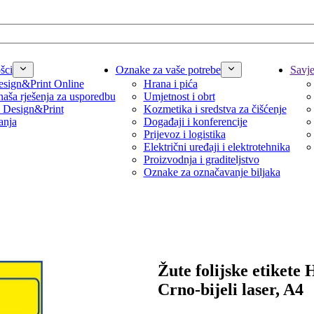
šci
Oznake za vaše potrebe
Savjet
sign&Print Online
Hrana i pića
naša rješenja za usporedbu
Umjetnost i obrt
 Design&Print
Kozmetika i sredstva za čišćenje
anja
Događaji i konferencije
Prijevoz i logistika
Električni uređaji i elektrotehnika
Proizvodnja i graditeljstvo
Oznake za označavanje biljaka
Žute folijske etikete
Crno-bijeli laser, A4