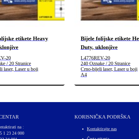
olijske etikete Heavy
Bijele folijske etikete H
klonjive
Duty, uklonjive
EV-20
L4776REV-20
e / 20 Stranice
240 Oznake / 20 Stranice
i laser, Laser u boji
Crno-bijeli laser, Laser u boji
A4
 CENTAR
KORISNIČKA PODRŠKA
ntaktirati na :
Kontaktirajte nas
5 1 23 24 000
Česta pitanja