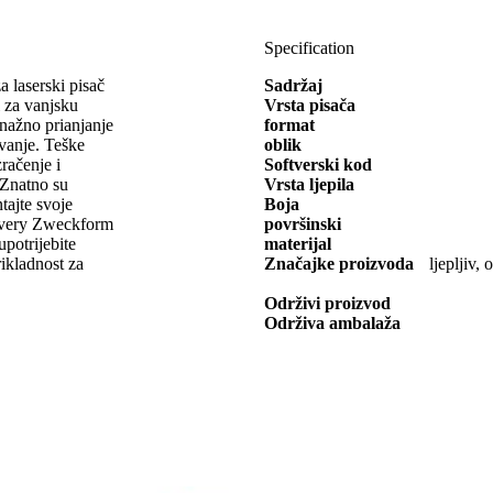
Specification
 laserski pisač
Sadržaj
za vanjsku
Vrsta pisača
Snažno prianjanje
format
vanje. Teške
oblik
zračenje i
Softverski kod
 Znatno su
Vrsta ljepila
ntajte svoje
Boja
 Avery Zweckform
površinski
 upotrijebite
materijal
ikladnost za
Značajke proizvoda
ljepljiv
Održivi proizvod
Održiva ambalaža