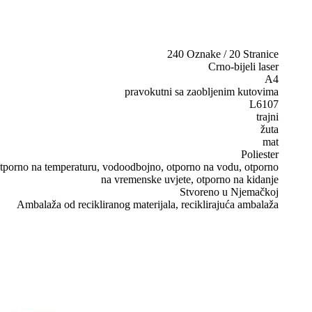
240 Oznake / 20 Stranice
Crno-bijeli laser
A4
pravokutni sa zaobljenim kutovima
L6107
trajni
žuta
mat
Poliester
, otporno na temperaturu, vodoodbojno, otporno na vodu, otporno
na vremenske uvjete, otporno na kidanje
Stvoreno u Njemačkoj
Ambalaža od recikliranog materijala, reciklirajuća ambalaža