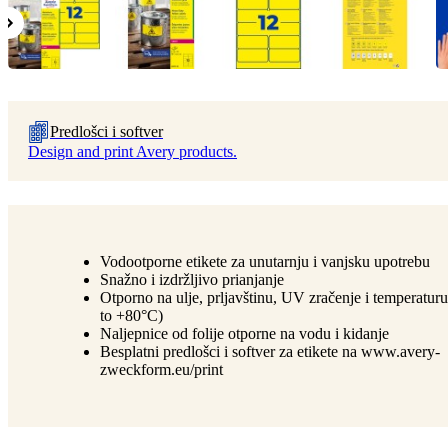
Predlošci i softver
Design and print Avery products.
Vodootporne etikete za unutarnju i vanjsku upotrebu
Snažno i izdržljivo prianjanje
Otporno na ulje, prljavštinu, UV zračenje i temperatur
to +80°C)
Naljepnice od folije otporne na vodu i kidanje
Besplatni predlošci i softver za etikete na www.avery-
zweckform.eu/print