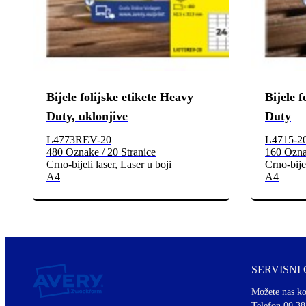
Bijele folijske etikete Heavy
Bijele f
Duty, uklonjive
Duty
L4773REV-20
L4715-2
480 Oznake / 20 Stranice
160 Oznak
Crno-bijeli laser, Laser u boji
Crno-bijel
A4
A4
SERVISNI
Možete nas ko
Telefon 00 38