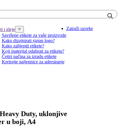
Zatraži uzorke
i i ideje
Savršene etikete za vaše proizvode
Kako dizajnirati sjajan logo?
Kako zalijepiti etikete?
Koji materijal odabrati za etiketu?
Četiri načina za izradu etikete
Kreirajte naljepnice za adresiranje
e Heavy Duty, uklonjive
er u boji, A4