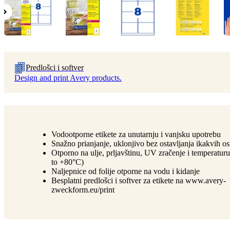
Predlošci i softver
Design and print Avery products.
Vodootporne etikete za unutarnju i vanjsku upotrebu
Snažno prianjanje, uklonjivo bez ostavljanja ikakvih os
Otporno na ulje, prljavštinu, UV zračenje i temperatur
to +80°C)
Naljepnice od folije otporne na vodu i kidanje
Besplatni predlošci i softver za etikete na www.avery-
zweckform.eu/print