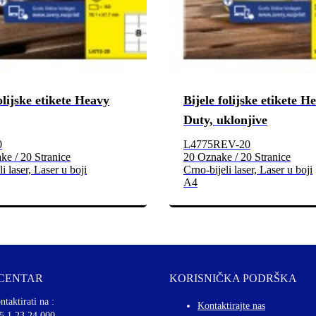
olijske etikete Heavy
Bijele folijske etikete H
Duty, uklonjive
0
L4775REV-20
e / 20 Stranice
20 Oznake / 20 Stranice
i laser, Laser u boji
Crno-bijeli laser, Laser u boji
A4
 CENTAR
KORISNIČKA PODRŠKA
ntaktirati na :
Kontaktirajte nas
5 1 23 24 000