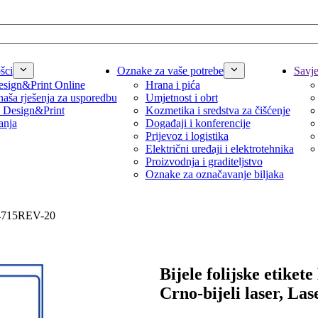
šci
Oznake za vaše potrebe
Savjet
sign&Print Online
Hrana i pića
naša rješenja za usporedbu
Umjetnost i obrt
 Design&Print
Kozmetika i sredstva za čišćenje
anja
Događaji i konferencije
Prijevoz i logistika
Električni uređaji i elektrotehnika
Proizvodnja i graditeljstvo
Oznake za označavanje biljaka
 L4715REV-20
Bijele folijske etiket
Crno-bijeli laser, Las