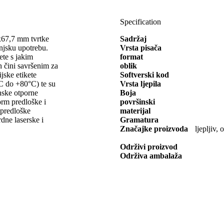
Specification
x67,7 mm tvrtke
Sadržaj
jsku upotrebu.
Vrsta pisača
kete s jakim
format
h čini savršenim za
oblik
jske etikete
Softverski kod
°C do +80°C) te su
Vrsta ljepila
enske otporne
Boja
orm predloške i
površinski
e predloške
materijal
dne laserske i
Gramatura
Značajke proizvoda
ljepljiv
Održivi proizvod
Održiva ambalaža