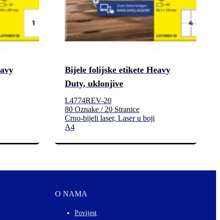
eavy
Bijele folijske etikete Heavy
Duty, uklonjive
L4774REV-20
80 Oznake / 20 Stranice
Crno-bijeli laser, Laser u boji
A4
O NAMA
Povijest