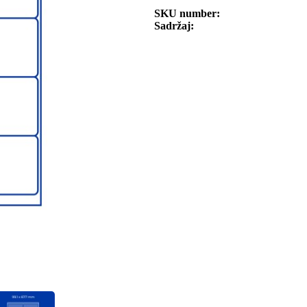
SKU number
Sadržaj