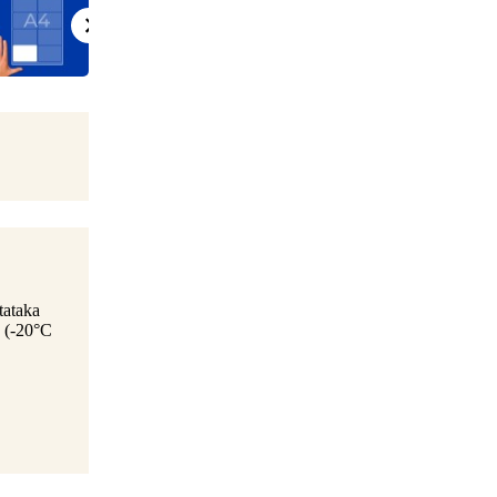
tataka
u (-20°C