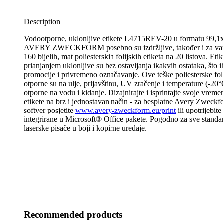
Description
Vodootporne, uklonljive etikete L4715REV-20 u formatu 99,1
AVERY ZWECKFORM posebno su izdržljive, također i za van
160 bijelih, mat poliesterskih folijskih etiketa na 20 listova. Eti
prianjanjem uklonljive su bez ostavljanja ikakvih ostataka, što i
promocije i privremeno označavanje. Ove teške poliesterske foli
otporne su na ulje, prljavštinu, UV zračenje i temperature (-20
otporne na vodu i kidanje. Dizajnirajte i isprintajte svoje vrem
etikete na brz i jednostavan način - za besplatne Avery Zweckf
softver posjetite
www.avery-zweckform.eu/print
ili upotrijebit
integrirane u Microsoft® Office pakete. Pogodno za sve standar
laserske pisače u boji i kopirne uređaje.
Recommended products