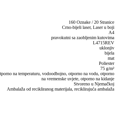
160 Oznake / 20 Stranice
Crno-bijeli laser, Laser u boji
A4
pravokutni sa zaobljenim kutovima
L4715REV
uklonjiv
bijela
mat
Poliester
75 g/m²
, otporno na temperaturu, vodoodbojno, otporno na vodu, otporno
na vremenske uvjete, otporno na kidanje
Stvoreno u Njemačkoj
Ambalaža od recikliranog materijala, reciklirajuća ambalaža