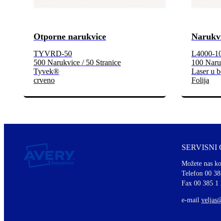
Otporne narukvice
Narukvi
TYVRD-50
L4000-1
500 Narukvice / 50 Stranice
100 Naruk
Tyvek®
Laser u b
crveno
Folija
SERVISNI
Možete nas ko
Telefon 00 38
Fax 00 385 1
e-mail
veljas