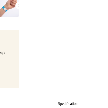
d
enje
i
Specification