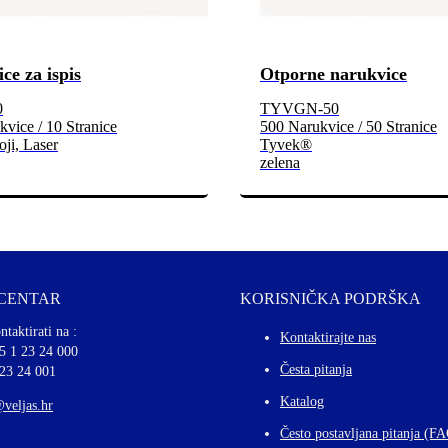
ce za ispis
Otporne narukvice
0
TYVGN-50
vice / 10 Stranice
500 Narukvice / 50 Stranice
oji, Laser
Tyvek®
zelena
 CENTAR
KORISNIČKA PODRŠKA
ntaktirati na :
Kontaktirajte nas
5 1 23 24 000
Česta pitanja
 23 24 001
Katalog
@veljas.hr
Često postavljana pitanja (F