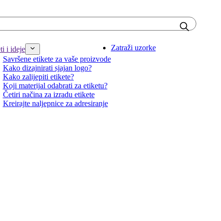
Zatraži uzorke
i i ideje
Savršene etikete za vaše proizvode
Kako dizajnirati sjajan logo?
Kako zalijepiti etikete?
Koji materijal odabrati za etiketu?
Četiri načina za izradu etikete
Kreirajte naljepnice za adresiranje