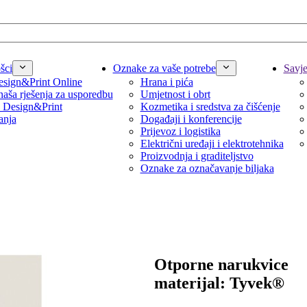
šci
Oznake za vaše potrebe
Savjet
sign&Print Online
Hrana i pića
naša rješenja za usporedbu
Umjetnost i obrt
 Design&Print
Kozmetika i sredstva za čišćenje
anja
Događaji i konferencije
Prijevoz i logistika
Električni uređaji i elektrotehnika
Proizvodnja i graditeljstvo
Oznake za označavanje biljaka
Otporne narukvice
materijal: Tyvek®