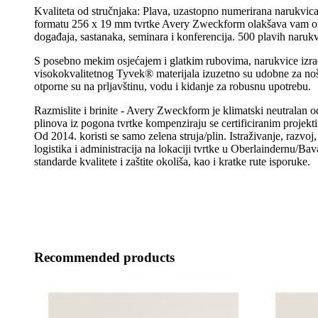
Kvaliteta od stručnjaka: Plava, uzastopno numerirana narukv
formatu 256 x 19 mm tvrtke Avery Zweckform olakšava vam or
događaja, sastanaka, seminara i konferencija. 500 plavih narukv
S posebno mekim osjećajem i glatkim rubovima, narukvice izr
visokokvalitetnog Tyvek® materijala izuzetno su udobne za no
otporne su na prljavštinu, vodu i kidanje za robusnu upotrebu.
Razmislite i brinite - Avery Zweckform je klimatski neutralan o
plinova iz pogona tvrtke kompenziraju se certificiranim projekti
Od 2014. koristi se samo zelena struja/plin. Istraživanje, razvoj
logistika i administracija na lokaciji tvrtke u Oberlaindernu/Ba
standarde kvalitete i zaštite okoliša, kao i kratke rute isporuke.
Recommended products