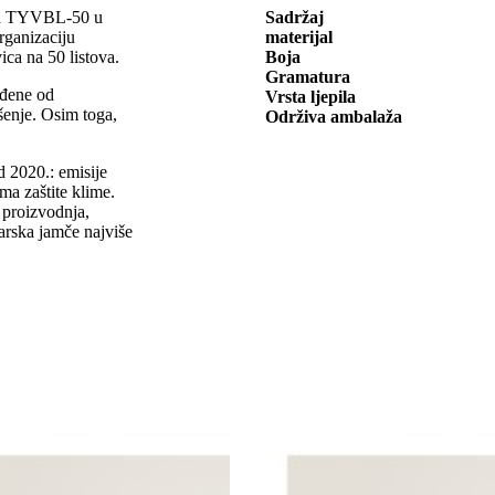
ica TYVBL-50 u
Sadržaj
ganizaciju
materijal
ica na 50 listova.
Boja
Gramatura
ađene od
Vrsta ljepila
šenje. Osim toga,
Održiva ambalaža
d 2020.: emisije
ma zaštite klime.
, proizvodnja,
varska jamče najviše