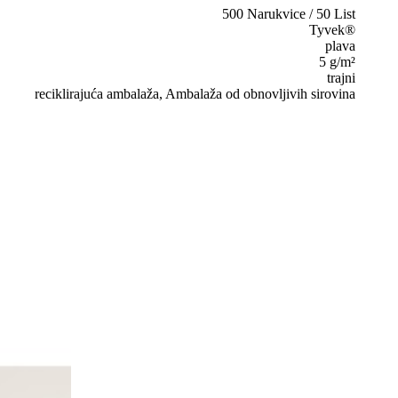
500 Narukvice / 50 List
Tyvek®
plava
5 g/m²
trajni
reciklirajuća ambalaža, Ambalaža od obnovljivih sirovina