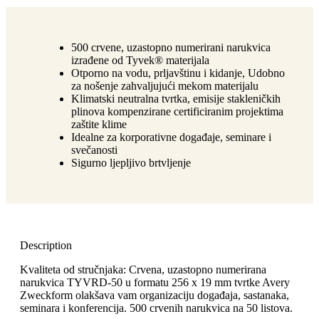
500 crvene, uzastopno numerirani narukvica
izrađene od Tyvek® materijala
Otporno na vodu, prljavštinu i kidanje, Udobno
za nošenje zahvaljujući mekom materijalu
Klimatski neutralna tvrtka, emisije stakleničkih
plinova kompenzirane certificiranim projektima
zaštite klime
Idealne za korporativne događaje, seminare i
svečanosti
Sigurno ljepljivo brtvljenje
Description
Kvaliteta od stručnjaka: Crvena, uzastopno numerirana
narukvica TYVRD-50 u formatu 256 x 19 mm tvrtke Avery
Zweckform olakšava vam organizaciju događaja, sastanaka,
seminara i konferencija. 500 crvenih narukvica na 50 listova.