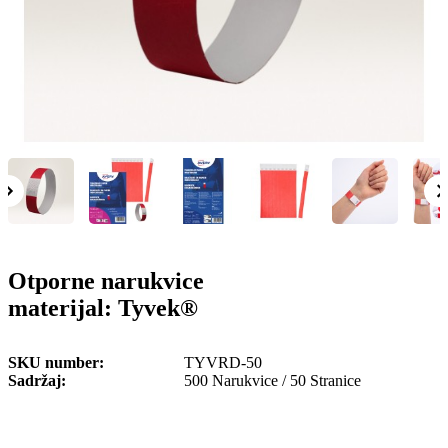
o
n
b
u
i
l
e
Otporne narukvice
materijal: Tyvek®
SKU number
TYVRD-50
Sadržaj
500 Narukvice / 50 Stranice