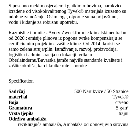
S posebno mekim osjećajem i glatkim rubovima, narukvice
izrađene od visokokvalitetnog Tyvek® materijala izuzetno su
udobne za nošenje. Osim toga, otporne su na prljavštinu,
vodu i kidanje za robusnu upotrebu.
Razmislite i brinite - Avery Zweckform je klimatski neutralan
od 2020.: emisije plinova iz pogona tvrtke kompenziraju se
certificiranim projektima zaštite klime. Od 2014. koristi se
samo zelena struja/plin. Istraživanje, razvoj, proizvodnja,
logistika i administracija na lokaciji tvrtke u
Oberlaindernu/Bavarska jamče najviše standarde kvalitete i
zaštite okoliša, kao i kratke rute isporuke.
Specification
Sadržaj
500 Narukvice / 50 Stranice
materijal
Tyvek®
Boja
crveno
Gramatura
5 g/m²
Vrsta ljepila
trajni
Održiva ambalaža
reciklirajuća ambalaža, Ambalaža od obnovljivih sirovina