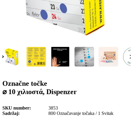
o
n
b
u
i
l
e
Označne točke
⌀ 10 χιλιοστά, Dispenzer
SKU number
3853
Sadržaj
800 Označavanje točaka / 1 Svitak