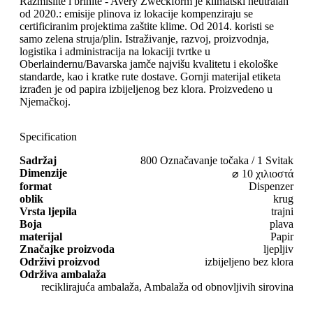
Razmislite i brinite - Avery Zweckform je klimatski neutralan
od 2020.: emisije plinova iz lokacije kompenziraju se
certificiranim projektima zaštite klime. Od 2014. koristi se
samo zelena struja/plin. Istraživanje, razvoj, proizvodnja,
logistika i administracija na lokaciji tvrtke u
Oberlaindernu/Bavarska jamče najvišu kvalitetu i ekološke
standarde, kao i kratke rute dostave. Gornji materijal etiketa
izrađen je od papira izbijeljenog bez klora. Proizvedeno u
Njemačkoj.
Specification
Sadržaj
800 Označavanje točaka / 1 Svitak
Dimenzije
⌀ 10 χιλιοστά
format
Dispenzer
oblik
krug
Vrsta ljepila
trajni
Boja
plava
materijal
Papir
Značajke proizvoda
ljepljiv
Održivi proizvod
izbijeljeno bez klora
Održiva ambalaža
reciklirajuća ambalaža, Ambalaža od obnovljivih sirovina