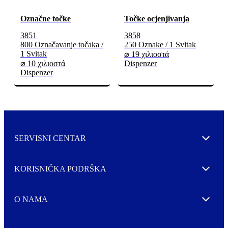
Označne točke
Točke ocjenjivanja
3851
3858
800 Označavanje točaka /
250 Oznake / 1 Svitak
1 Svitak
⌀ 19 χιλιοστά
⌀ 10 χιλιοστά
Dispenzer
Dispenzer
SERVISNI CENTAR
Expand
KORISNIČKA PODRŠKA
Expand
O NAMA
Expand