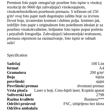
Premium foto papir omogućuje posebne foto ispise u visokoj
rezoluciji do 9660 dpi zahvaljujući visokosjajnom,
visokotehnološkom posebnom premazu. S težinom od 250
g/m² ovaj foto papir nudi dugotrajnu zaštitu boje za izvrsnu
živost boja, izvanredan kontrast i dubinu polja. Iznimno jak,
izdržljiv foto papir s originalnom foto poleđinom idealan je za
posebno visokokvalitetne, briljantne foto ispise poput portreta
i pejzažnih fotografija. Zahvaljujući laboratorijski testiranom,
premazu otpornom na razmazivanje, foto ispisi se odmah
suše!
Specification
Sadržaj
100 List
format
A4
Gramatura
200 g/m²
Boja
bijela
površinski
sjajni
Površinski premaz
dvostrani premaz
Vrsta pisača
Laser u boji, Crno-bijeli laser, Kopirni aparat
Softverski kod
2798
Razina kvalitete
Business***
Održivi proizvod
FSC, izbijeljeno bez klora
Održiva ambalaža