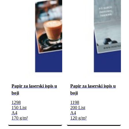
Papir za laserski ispis u
Papir za laserski ispis u
boji
boji
1298
1198
150 List
200 List
A4
A4
170 g/m²
120 g/m²