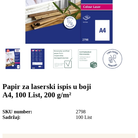
o
n
b
u
i
l
e
Papir za laserski ispis u boji
A4, 100 List, 200 g/m²
SKU number
2798
Sadržaj
100 List