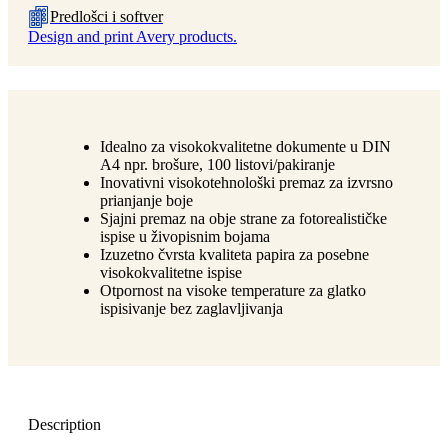
Predlošci i softver
Design and print Avery products.
Idealno za visokokvalitetne dokumente u DIN
A4 npr. brošure, 100 listovi/pakiranje
Inovativni visokotehnološki premaz za izvrsno
prianjanje boje
Sjajni premaz na obje strane za fotorealističke
ispise u živopisnim bojama
Izuzetno čvrsta kvaliteta papira za posebne
visokokvalitetne ispise
Otpornost na visoke temperature za glatko
ispisivanje bez zaglavljivanja
Description