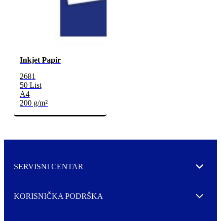
Inkjet Papir
2681
50 List
A4
200 g/m²
SERVISNI CENTAR
Expand
KORISNIČKA PODRŠKA
Expand