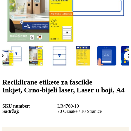
o
n
b
u
i
l
e
Reciklirane etikete za fascikle
Inkjet, Crno-bijeli laser, Laser u boji, A4
SKU number
LR4760-10
Sadržaj
70 Oznake / 10 Stranice