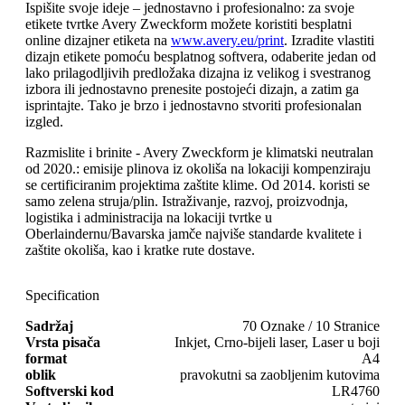
Ispišite svoje ideje – jednostavno i profesionalno: za svoje
etikete tvrtke Avery Zweckform možete koristiti besplatni
online dizajner etiketa na
www.avery.eu/print
. Izradite vlastiti
dizajn etikete pomoću besplatnog softvera, odaberite jedan od
lako prilagodljivih predložaka dizajna iz velikog i svestranog
izbora ili jednostavno prenesite postojeći dizajn, a zatim ga
isprintajte. Tako je brzo i jednostavno stvoriti profesionalan
izgled.
Razmislite i brinite - Avery Zweckform je klimatski neutralan
od 2020.: emisije plinova iz okoliša na lokaciji kompenziraju
se certificiranim projektima zaštite klime. Od 2014. koristi se
samo zelena struja/plin. Istraživanje, razvoj, proizvodnja,
logistika i administracija na lokaciji tvrtke u
Oberlaindernu/Bavarska jamče najviše standarde kvalitete i
zaštite okoliša, kao i kratke rute dostave.
Specification
Sadržaj
70 Oznake / 10 Stranice
Vrsta pisača
Inkjet, Crno-bijeli laser, Laser u boji
format
A4
oblik
pravokutni sa zaobljenim kutovima
Softverski kod
LR4760