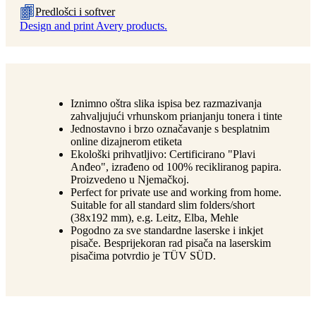
Predlošci i softver
Design and print Avery products.
Iznimno oštra slika ispisa bez razmazivanja
zahvaljujući vrhunskom prianjanju tonera i tinte
Jednostavno i brzo označavanje s besplatnim
online dizajnerom etiketa
Ekološki prihvatljivo: Certificirano "Plavi
Anđeo", izrađeno od 100% recikliranog papira.
Proizvedeno u Njemačkoj.
Perfect for private use and working from home.
Suitable for all standard slim folders/short
(38x192 mm), e.g. Leitz, Elba, Mehle
Pogodno za sve standardne laserske i inkjet
pisače. Besprijekoran rad pisača na laserskim
pisačima potvrdio je TÜV SÜD.