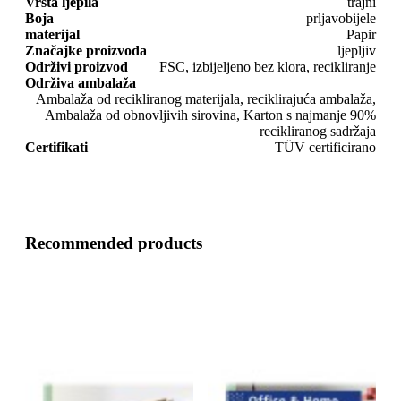
Vrsta ljepila
trajni
Boja
prljavobijele
materijal
Papir
Značajke proizvoda
ljepljiv
Održivi proizvod
FSC, izbijeljeno bez klora, recikliranje
Održiva ambalaža
Ambalaža od recikliranog materijala, reciklirajuća ambalaža,
Ambalaža od obnovljivih sirovina, Karton s najmanje 90%
recikliranog sadržaja
Certifikati
TÜV certificirano
Recommended products