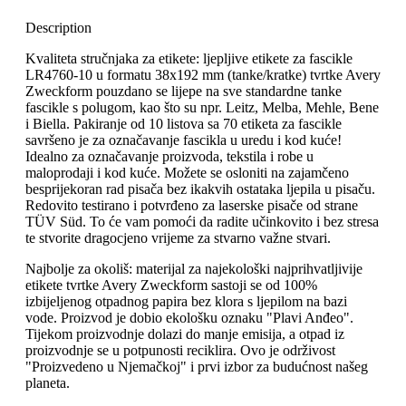
Description
Kvaliteta stručnjaka za etikete: ljepljive etikete za fascikle
LR4760-10 u formatu 38x192 mm (tanke/kratke) tvrtke Avery
Zweckform pouzdano se lijepe na sve standardne tanke
fascikle s polugom, kao što su npr. Leitz, Melba, Mehle, Bene
i Biella. Pakiranje od 10 listova sa 70 etiketa za fascikle
savršeno je za označavanje fascikla u uredu i kod kuće!
Idealno za označavanje proizvoda, tekstila i robe u
maloprodaji i kod kuće. Možete se osloniti na zajamčeno
besprijekoran rad pisača bez ikakvih ostataka ljepila u pisaču.
Redovito testirano i potvrđeno za laserske pisače od strane
TÜV Süd. To će vam pomoći da radite učinkovito i bez stresa
te stvorite dragocjeno vrijeme za stvarno važne stvari.
Najbolje za okoliš: materijal za najekološki najprihvatljivije
etikete tvrtke Avery Zweckform sastoji se od 100%
izbijeljenog otpadnog papira bez klora s ljepilom na bazi
vode. Proizvod je dobio ekološku oznaku "Plavi Anđeo".
Tijekom proizvodnje dolazi do manje emisija, a otpad iz
proizvodnje se u potpunosti reciklira. Ovo je održivost
"Proizvedeno u Njemačkoj" i prvi izbor za budućnost našeg
planeta.