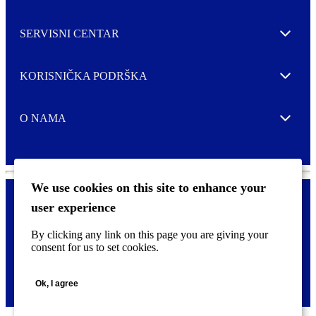
SERVISNI CENTAR
Expand
KORISNIČKA PODRŠKA
Expand
O NAMA
Expand
We use cookies on this site to enhance your
user experience
Kontaktirajte nas
F
By clicking any link on this page you are giving your
Pravne i tzv. Cookie obavijesti
o
consent for us to set cookies.
o
t
©
2026 CCL Industries Inc., Toronto (Canada). Sva prava zadržana.
e
Ok, I agree
r
m
e