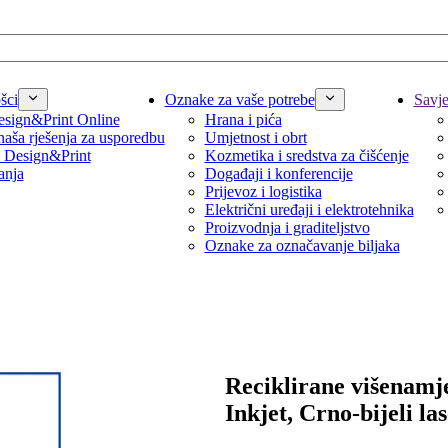
šci
Oznake za vaše potrebe
Savjet
sign&Print Online
Hrana i pića
naša rješenja za usporedbu
Umjetnost i obrt
 Design&Print
Kozmetika i sredstva za čišćenje
anja
Događaji i konferencije
Prijevoz i logistika
Električni uređaji i elektrotehnika
Proizvodnja i graditeljstvo
Oznake za označavanje biljaka
Reciklirane višenamje
Inkjet, Crno-bijeli la