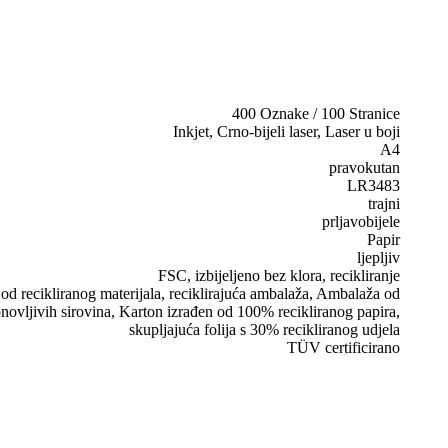
400 Oznake / 100 Stranice
Inkjet, Crno-bijeli laser, Laser u boji
A4
pravokutan
LR3483
trajni
prljavobijele
Papir
ljepljiv
FSC, izbijeljeno bez klora, recikliranje
d recikliranog materijala, reciklirajuća ambalaža, Ambalaža od
novljivih sirovina, Karton izrađen od 100% recikliranog papira,
skupljajuća folija s 30% recikliranog udjela
TÜV certificirano