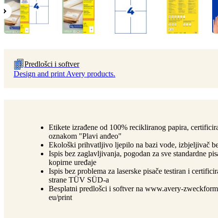
Predlošci i softver
Design and print Avery products.
Etikete izrađene od 100% recikliranog papira, certifici
oznakom "Plavi anđeo"
Ekološki prihvatljivo ljepilo na bazi vode, izbjeljivač b
Ispis bez zaglavljivanja, pogodan za sve standardne pis
kopirne uređaje
Ispis bez problema za laserske pisače testiran i certifici
strane TÜV SÜD-a
Besplatni predlošci i softver na www.avery-zweckform
eu/print