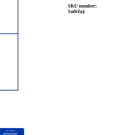
SKU number
Sadržaj