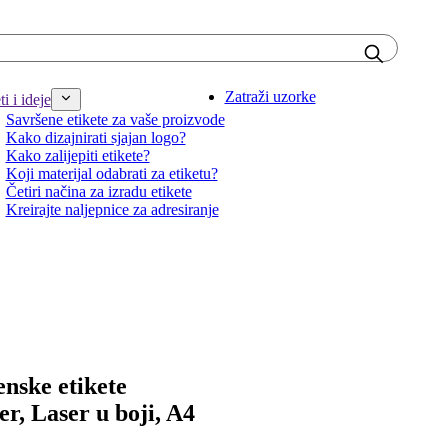
Zatraži uzorke
i i ideje
Savršene etikete za vaše proizvode
Kako dizajnirati sjajan logo?
Kako zalijepiti etikete?
Koji materijal odabrati za etiketu?
Četiri načina za izradu etikete
Kreirajte naljepnice za adresiranje
nske etikete
ser, Laser u boji, A4