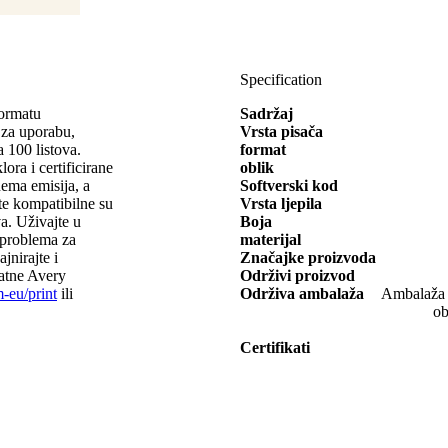
Specification
formatu
Sadržaj
a uporabu,
Vrsta pisača
a 100 listova.
format
ora i certificirane
oblik
ema emisija, a
Softverski kod
te kompatibilne su
Vrsta ljepila
va. Uživajte u
Boja
z problema za
materijal
jnirajte i
Značajke proizvoda
latne Avery
Održivi proizvod
eu/print
ili
Održiva ambalaža
Ambalaža o
ob
Certifikati