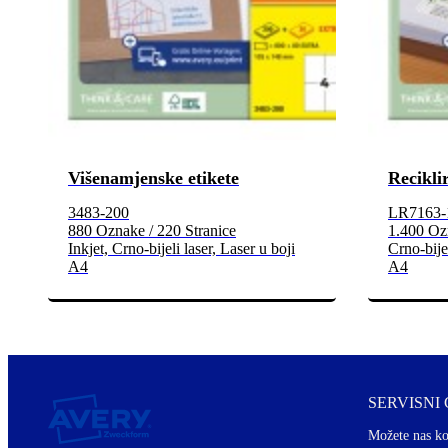
Višenamjenske etikete
Recikli
3483-200
LR7163-
880 Oznake / 220 Stranice
1.400 Ozn
Inkjet, Crno-bijeli laser, Laser u boji
Crno-bijel
A4
A4
SERVISNI
Možete nas ko