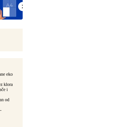
rane eko
ez klora
ače i
ran od
-