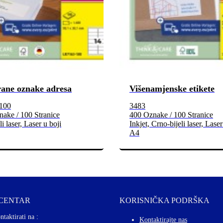
rane oznake adresa
Višenamjenske etikete
100
3483
ake / 100 Stranice
400 Oznake / 100 Stranice
i laser, Laser u boji
Inkjet, Crno-bijeli laser, Laser
A4
 CENTAR
KORISNIČKA PODRŠKA
ntaktirati na :
Kontaktirajte nas