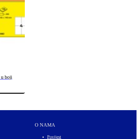
 u boji
O NAMA
Povijest