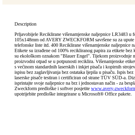
Description
Prljavobijele Reciklirane višenamjenske naljepnice LR3483 u 
105x148mm od AVERY ZWECKFORM savršene su za upute z
telefonske liste itd. 400 Reciklirane višenamjenske naljepnice n
Etikete su izrađene od 100% recikliranog papira za etikete bez kl
su ekološkom oznakom "Blauer Engel". Tijekom proizvodnje n
proizvodni otpad se u potpunosti reciklira. Višenamjenske etike
s većinom standardnih laserskih i inkjet pisača i kopirnih stroje
ispisu bez zaglavljivanja bez ostataka ljepila u pisaču. Ispis be
laserske pisače testiran i certificiran od strane TÜV SÜD-a. Diza
isprintajte svoje naljepnice na brz i jednostavan način - za besp
Zweckform predloške i softver posjetite
www.avery-zweckform-
upotrijebite predloške integrirane u Microsoft® Office pakete.