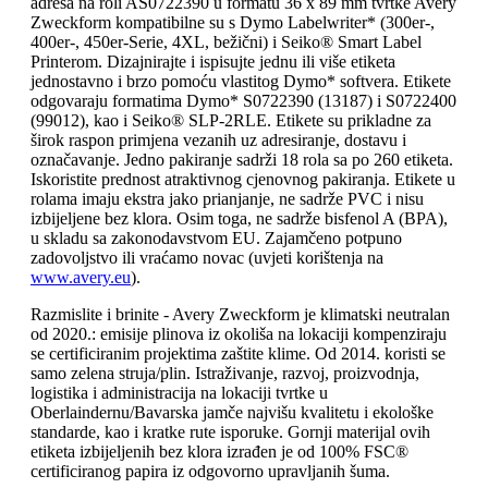
adresa na roli AS0722390 u formatu 36 x 89 mm tvrtke Avery
Zweckform kompatibilne su s Dymo Labelwriter* (300er-,
400er-, 450er-Serie, 4XL, bežični) i Seiko® Smart Label
Printerom. Dizajnirajte i ispisujte jednu ili više etiketa
jednostavno i brzo pomoću vlastitog Dymo* softvera. Etikete
odgovaraju formatima Dymo* S0722390 (13187) i S0722400
(99012), kao i Seiko® SLP-2RLE. Etikete su prikladne za
širok raspon primjena vezanih uz adresiranje, dostavu i
označavanje. Jedno pakiranje sadrži 18 rola sa po 260 etiketa.
Iskoristite prednost atraktivnog cjenovnog pakiranja. Etikete u
rolama imaju ekstra jako prianjanje, ne sadrže PVC i nisu
izbijeljene bez klora. Osim toga, ne sadrže bisfenol A (BPA),
u skladu sa zakonodavstvom EU. Zajamčeno potpuno
zadovoljstvo ili vraćamo novac (uvjeti korištenja na
www.avery.eu
).
Razmislite i brinite - Avery Zweckform je klimatski neutralan
od 2020.: emisije plinova iz okoliša na lokaciji kompenziraju
se certificiranim projektima zaštite klime. Od 2014. koristi se
samo zelena struja/plin. Istraživanje, razvoj, proizvodnja,
logistika i administracija na lokaciji tvrtke u
Oberlaindernu/Bavarska jamče najvišu kvalitetu i ekološke
standarde, kao i kratke rute isporuke. Gornji materijal ovih
etiketa izbijeljenih bez klora izrađen je od 100% FSC®
certificiranog papira iz odgovorno upravljanih šuma.