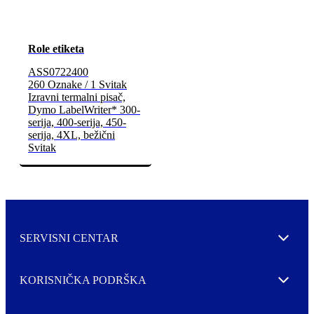
Role etiketa
ASS0722400
260 Oznake / 1 Svitak
Izravni termalni pisač,
Dymo LabelWriter* 300-
serija, 400-serija, 450-
serija, 4XL, bežični
Svitak
SERVISNI CENTAR
Expand
KORISNIČKA PODRŠKA
Expand