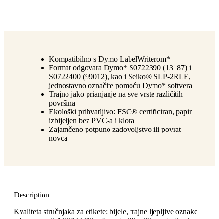
Kompatibilno s Dymo LabelWriterom*
Format odgovara Dymo* S0722390 (13187) i
S0722400 (99012), kao i Seiko® SLP-2RLE,
jednostavno označite pomoću Dymo* softvera
Trajno jako prianjanje na sve vrste različitih
površina
Ekološki prihvatljivo: FSC® certificiran, papir
izbijeljen bez PVC-a i klora
Zajamčeno potpuno zadovoljstvo ili povrat
novca
Description
Kvaliteta stručnjaka za etikete: bijele, trajne ljepljive oznake