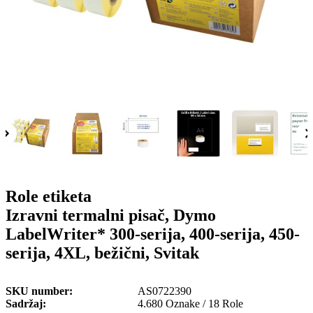
o
n
b
u
i
l
e
Role etiketa
Izravni termalni pisač, Dymo
LabelWriter* 300-serija, 400-serija, 450-
serija, 4XL, bežični, Svitak
SKU number
AS0722390
Sadržaj
4.680 Oznake / 18 Role