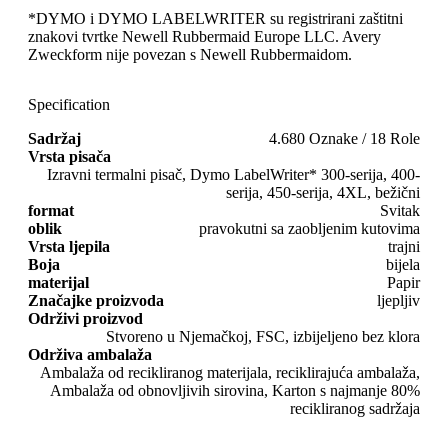
*DYMO i DYMO LABELWRITER su registrirani zaštitni
znakovi tvrtke Newell Rubbermaid Europe LLC. Avery
Zweckform nije povezan s Newell Rubbermaidom.
Specification
Sadržaj
4.680 Oznake / 18 Role
Vrsta pisača
Izravni termalni pisač, Dymo LabelWriter* 300-serija, 400-
serija, 450-serija, 4XL, bežični
format
Svitak
oblik
pravokutni sa zaobljenim kutovima
Vrsta ljepila
trajni
Boja
bijela
materijal
Papir
Značajke proizvoda
ljepljiv
Održivi proizvod
Stvoreno u Njemačkoj, FSC, izbijeljeno bez klora
Održiva ambalaža
Ambalaža od recikliranog materijala, reciklirajuća ambalaža,
Ambalaža od obnovljivih sirovina, Karton s najmanje 80%
recikliranog sadržaja