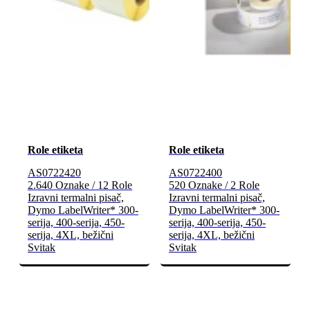
Role etiketa
Role etiketa
AS0722420
AS0722400
2.640 Oznake / 12 Role
520 Oznake / 2 Role
Izravni termalni pisač,
Izravni termalni pisač,
Dymo LabelWriter* 300-
Dymo LabelWriter* 300-
serija, 400-serija, 450-
serija, 400-serija, 450-
serija, 4XL, bežični
serija, 4XL, bežični
Svitak
Svitak