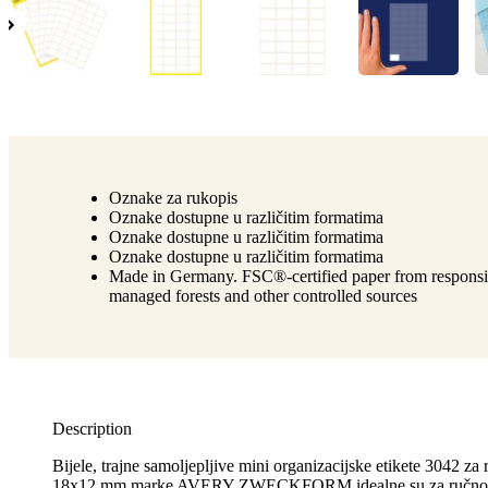
Oznake za rukopis
Oznake dostupne u različitim formatima
Oznake dostupne u različitim formatima
Oznake dostupne u različitim formatima
Made in Germany. FSC®-certified paper from responsi
managed forests and other controlled sources
Description
Bijele, trajne samoljepljive mini organizacijske etikete 3042 za
18x12 mm marke AVERY ZWECKFORM idealne su za ručno o