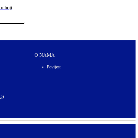
 u boji
O NAMA
Povijest
AQ)