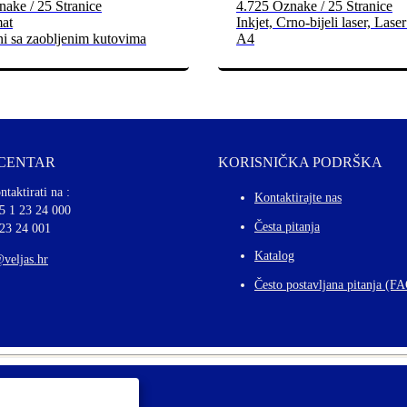
ake / 25 Stranice
4.725 Oznake / 25 Stranice
mat
Inkjet, Crno-bijeli laser, Laser
ni sa zaobljenim kutovima
A4
 CENTAR
KORISNIČKA PODRŠKA
ntaktirati na :
Kontaktirajte nas
5 1 23 24 000
Česta pitanja
 23 24 001
Katalog
@veljas.hr
Često postavljana pitanja (F