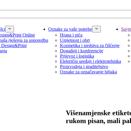
šci
Oznake za vaše potrebe
Savjet
sign&Print Online
Hrana i pića
naša rješenja za usporedbu
Umjetnost i obrt
 Design&Print
Kozmetika i sredstva za čišćenje
anja
Događaji i konferencije
Prijevoz i logistika
Električni uređaji i elektrotehnika
Proizvodnja i graditeljstvo
Oznake za označavanje biljaka
Višenamjenske etiket
rukom pisan, mali pa