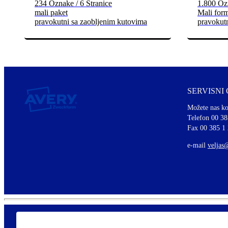
234 Oznake / 6 Stranice
1.800 Ozn
mali paket
Mali for
pravokutni sa zaobljenim kutovima
pravokut
SERVISNI
Možete nas ko
Telefon 00 38
Fax 00 385 1
e-mail
veljas