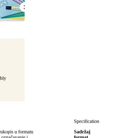
bly
Specification
 rukopis u formatu
Sadržaj
značavanje i
format