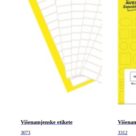
Višenamjenske etikete
Višenam
3073
3312