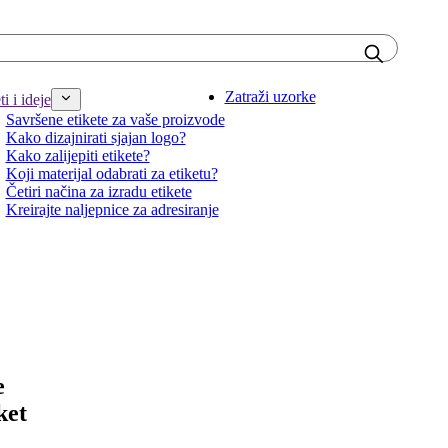
Zatraži uzorke
i i ideje
Savršene etikete za vaše proizvode
Kako dizajnirati sjajan logo?
Kako zalijepiti etikete?
Koji materijal odabrati za etiketu?
Četiri načina za izradu etikete
Kreirajte naljepnice za adresiranje
e
ket