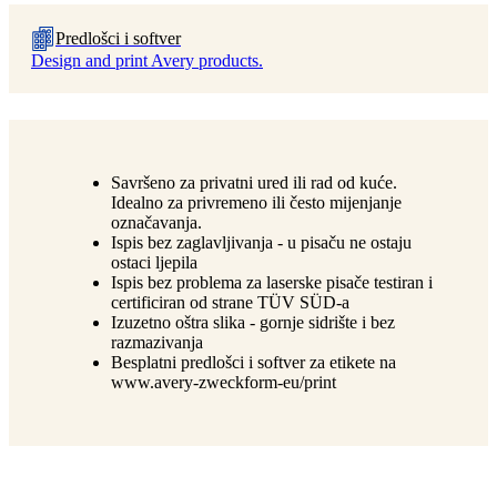
Predlošci i softver
Design and print Avery products.
Savršeno za privatni ured ili rad od kuće.
Idealno za privremeno ili često mijenjanje
označavanja.
Ispis bez zaglavljivanja - u pisaču ne ostaju
ostaci ljepila
Ispis bez problema za laserske pisače testiran i
certificiran od strane TÜV SÜD-a
Izuzetno oštra slika - gornje sidrište i bez
razmazivanja
Besplatni predlošci i softver za etikete na
www.avery-zweckform-eu/print