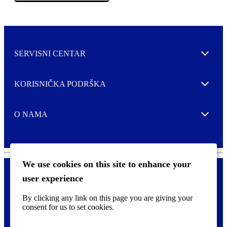
SERVISNI CENTAR
Expand
KORISNIČKA PODRŠKA
Expand
O NAMA
Expand
We use cookies on this site to enhance your
user experience
Kontaktirajte nas
F
By clicking any link on this page you are giving your
Pravne i tzv. Cookie obavijesti
o
consent for us to set cookies.
o
t
©
2026 CCL Industries Inc., Toronto (Canada). Sva prava zadržana.
e