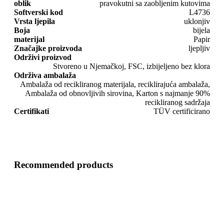
oblik
pravokutni sa zaobljenim kutovima
Softverski kod
L4736
Vrsta ljepila
uklonjiv
Boja
bijela
materijal
Papir
Značajke proizvoda
ljepljiv
Održivi proizvod
Stvoreno u Njemačkoj, FSC, izbijeljeno bez klora
Održiva ambalaža
Ambalaža od recikliranog materijala, reciklirajuća ambalaža,
Ambalaža od obnovljivih sirovina, Karton s najmanje 90%
recikliranog sadržaja
Certifikati
TÜV certificirano
Recommended products