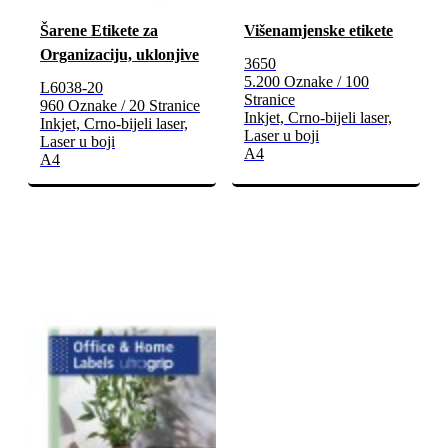
Šarene Etikete za
Višenamjenske etikete
Organizaciju, uklonjive
3650
5.200 Oznake / 100
L6038-20
Stranice
960 Oznake / 20 Stranice
Inkjet, Crno-bijeli laser,
Inkjet, Crno-bijeli laser,
Laser u boji
Laser u boji
A4
A4