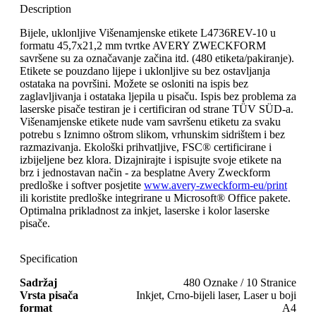
Description
Bijele, uklonljive Višenamjenske etikete L4736REV-10 u
formatu 45,7x21,2 mm tvrtke AVERY ZWECKFORM
savršene su za označavanje začina itd. (480 etiketa/pakiranje).
Etikete se pouzdano lijepe i uklonljive su bez ostavljanja
ostataka na površini. Možete se osloniti na ispis bez
zaglavljivanja i ostataka ljepila u pisaču. Ispis bez problema za
laserske pisače testiran je i certificiran od strane TÜV SÜD-a.
Višenamjenske etikete nude vam savršenu etiketu za svaku
potrebu s Iznimno oštrom slikom, vrhunskim sidrištem i bez
razmazivanja. Ekološki prihvatljive, FSC® certificirane i
izbijeljene bez klora. Dizajnirajte i ispisujte svoje etikete na
brz i jednostavan način - za besplatne Avery Zweckform
predloške i softver posjetite
www.avery-zweckform-eu/print
ili koristite predloške integrirane u Microsoft® Office pakete.
Optimalna prikladnost za inkjet, laserske i kolor laserske
pisače.
Specification
Sadržaj
480 Oznake / 10 Stranice
Vrsta pisača
Inkjet, Crno-bijeli laser, Laser u boji
format
A4