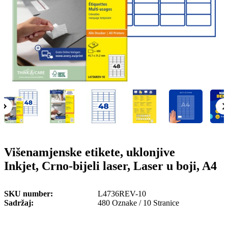
o
n
b
u
i
l
e
Višenamjenske etikete, uklonjive
Inkjet, Crno-bijeli laser, Laser u boji, A4
SKU number
L4736REV-10
Sadržaj
480 Oznake / 10 Stranice