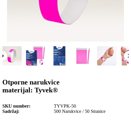
o
n
b
u
i
l
e
Otporne narukvice
materijal: Tyvek®
SKU number
TYVPK-50
Sadržaj
500 Narukvice / 50 Stranice