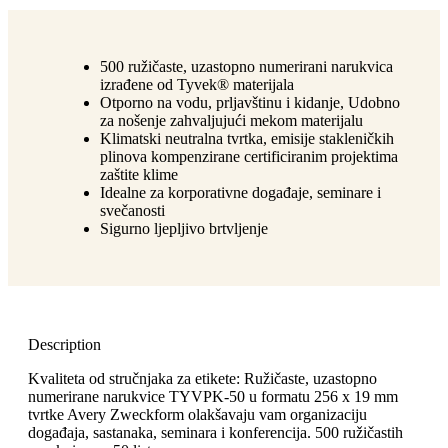
500 ružičaste, uzastopno numerirani narukvica
izrađene od Tyvek® materijala
Otporno na vodu, prljavštinu i kidanje, Udobno
za nošenje zahvaljujući mekom materijalu
Klimatski neutralna tvrtka, emisije stakleničkih
plinova kompenzirane certificiranim projektima
zaštite klime
Idealne za korporativne događaje, seminare i
svečanosti
Sigurno ljepljivo brtvljenje
Description
Kvaliteta od stručnjaka za etikete: Ružičaste, uzastopno
numerirane narukvice TYVPK-50 u formatu 256 x 19 mm
tvrtke Avery Zweckform olakšavaju vam organizaciju
događaja, sastanaka, seminara i konferencija. 500 ružičastih