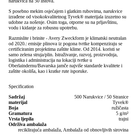
narukvica na 50 listova.
S posebno mekim osjećajem i glatkim rubovima, narukvice
izrađene od visokokvalitetnog Tyvek® materijala izuzetno su
udobne za nošenje. Osim toga, otporne su na prljavštinu,
vodu i kidanje za robusnu upotrebu.
Razmislite i brinite - Avery Zweckform je klimatski neutralan
od 2020.: emisije plinova iz pogona tvrtke kompenziraju se
certificiranim projektima zaštite klime. Od 2014. koristi se
samo zelena struja/plin. Istraživanje, razvoj, proizvodnja,
logistika i administracija na lokaciji tvrtke u
Oberlaindernu/Bavarska jamče najviše standarde kvalitete i
zaštite okoliša, kao i kratke rute isporuke.
Specification
Sadržaj
500 Narukvice / 50 Stranice
materijal
Tyvek®
Boja
ružičasta
Gramatura
5 g/m²
Vrsta ljepila
trajni
Održiva ambalaža
reciklirajuća ambalaža, Ambalaža od obnovljivih sirovina