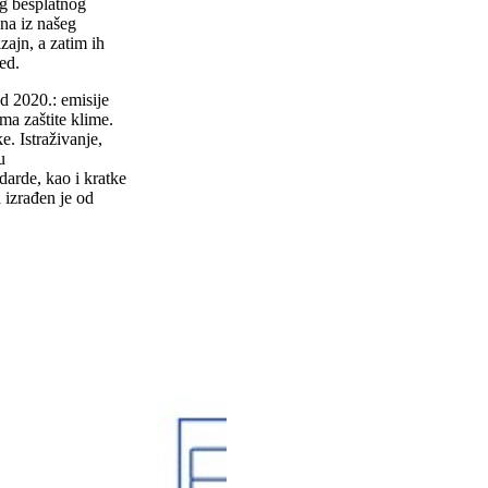
eg besplatnog
jna iz našeg
zajn, a zatim ih
led.
d 2020.: emisije
ma zaštite klime.
e. Istraživanje,
u
darde, kao i kratke
a izrađen je od