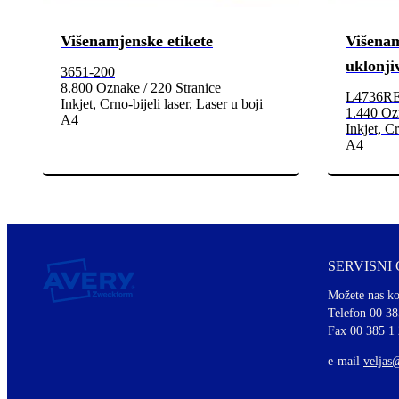
Višenamjenske etikete
Višenam
uklonji
3651-200
8.800 Oznake / 220 Stranice
L4736R
Inkjet, Crno-bijeli laser, Laser u boji
1.440 Ozn
A4
Inkjet, Cr
A4
SERVISNI
Možete nas ko
Telefon 00 38
Fax 00 385 1
e-mail
veljas