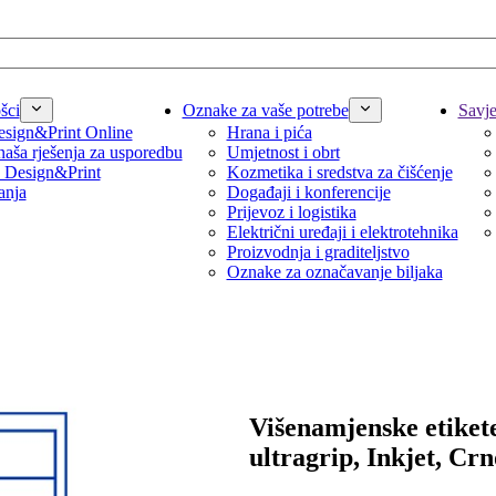
šci
Oznake za vaše potrebe
Savjet
sign&Print Online
Hrana i pića
naša rješenja za usporedbu
Umjetnost i obrt
 Design&Print
Kozmetika i sredstva za čišćenje
anja
Događaji i konferencije
Prijevoz i logistika
Električni uređaji i elektrotehnika
Proizvodnja i graditeljstvo
Oznake za označavanje biljaka
Višenamjenske etiket
ultragrip, Inkjet, Crn