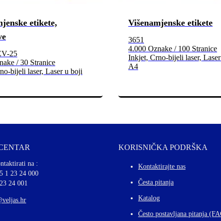
jenske etikete,
Višenamjenske etikete
ve
3651
4.000 Oznake / 100 Stranice
EV-25
Inkjet, Crno-bijeli laser, Laser
ake / 30 Stranice
A4
no-bijeli laser, Laser u boji
 CENTAR
KORISNIČKA PODRŠKA
ntaktirati na :
Kontaktirajte nas
5 1 23 24 000
Česta pitanja
 23 24 001
Katalog
@veljas.hr
Često postavljana pitanja (F