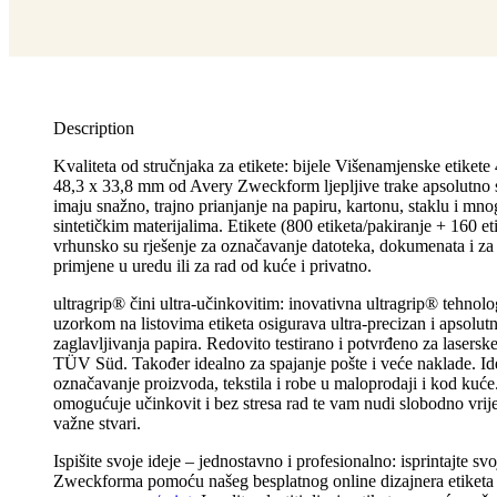
Description
Kvaliteta od stručnjaka za etikete: bijele Višenamjenske etiket
48,3 x 33,8 mm od Avery Zweckform ljepljive trake apsolutno 
imaju snažno, trajno prianjanje na papiru, kartonu, staklu i m
sintetičkim materijalima. Etikete (800 etiketa/pakiranje + 160
vrhunsko su rješenje za označavanje datoteka, dokumenata i z
primjene u uredu ili za rad od kuće i privatno.
ultragrip® čini ultra-učinkovitim: inovativna ultragrip® tehnolo
uzorkom na listovima etiketa osigurava ultra-precizan i apsolut
zaglavljivanja papira. Redovito testirano i potvrđeno za lasersk
TÜV Süd. Također idealno za spajanje pošte i veće naklade. Id
označavanje proizvoda, tekstila i robe u maloprodaji i kod kuć
omogućuje učinkovit i bez stresa rad te vam nudi slobodno vrij
važne stvari.
Ispišite svoje ideje – jednostavno i profesionalno: isprintajte svo
Zweckforma pomoću našeg besplatnog online dizajnera etiketa