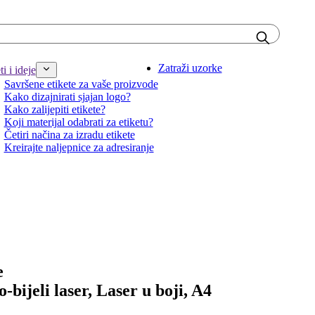
Zatraži uzorke
i i ideje
Savršene etikete za vaše proizvode
Kako dizajnirati sjajan logo?
Kako zalijepiti etikete?
Koji materijal odabrati za etiketu?
Četiri načina za izradu etikete
Kreirajte naljepnice za adresiranje
e
o-bijeli laser, Laser u boji, A4