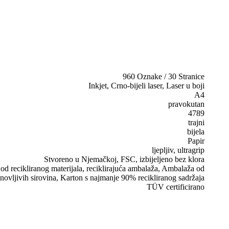
960 Oznake / 30 Stranice
Inkjet, Crno-bijeli laser, Laser u boji
A4
pravokutan
4789
trajni
bijela
Papir
ljepljiv, ultragrip
Stvoreno u Njemačkoj, FSC, izbijeljeno bez klora
d recikliranog materijala, reciklirajuća ambalaža, Ambalaža od
novljivih sirovina, Karton s najmanje 90% recikliranog sadržaja
TÜV certificirano