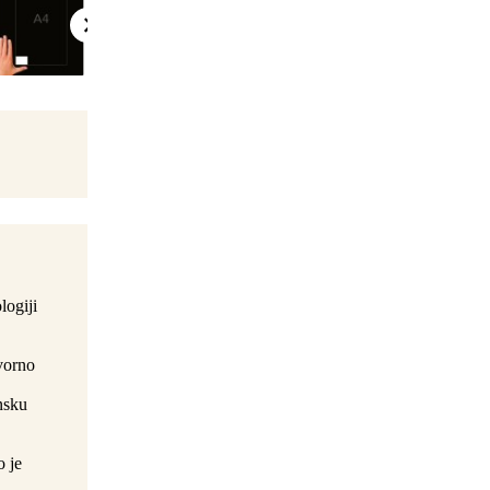
logiji
ovorno
nsku
o je