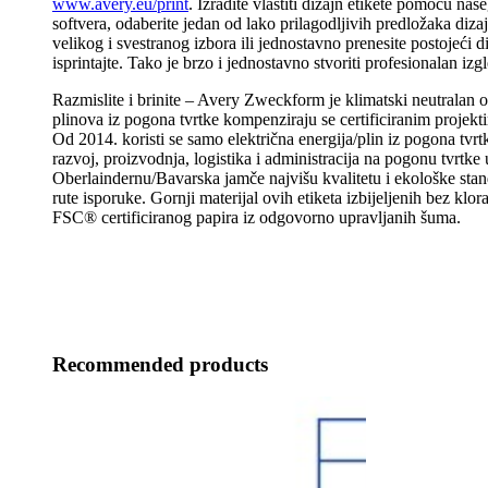
www.avery.eu/print
. Izradite vlastiti dizajn etikete pomoću naš
softvera, odaberite jedan od lako prilagodljivih predložaka diza
velikog i svestranog izbora ili jednostavno prenesite postojeći di
isprintajte. Tako je brzo i jednostavno stvoriti profesionalan izg
Razmislite i brinite – Avery Zweckform je klimatski neutralan o
plinova iz pogona tvrtke kompenziraju se certificiranim projekti
Od 2014. koristi se samo električna energija/plin iz pogona tvrtk
razvoj, proizvodnja, logistika i administracija na pogonu tvrtke 
Oberlaindernu/Bavarska jamče najvišu kvalitetu i ekološke stan
rute isporuke. Gornji materijal ovih etiketa izbijeljenih bez klor
FSC® certificiranog papira iz odgovorno upravljanih šuma.
Recommended products