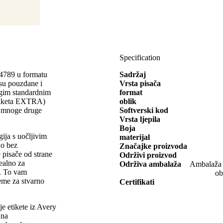
Specification
e 4789 u formatu
Sadržaj
su pouzdane i
Vrsta pisača
nogim standardnim
format
 etiketa EXTRA)
oblik
a mnoge druge
Softverski kod
Vrsta ljepila
Boja
gija s uočljivim
materijal
no bez
Značajke proizvoda
e pisače od strane
Održivi proizvod
ealno za
Održiva ambalaža
Ambalaža o
e. To vam
ob
eme za stvarno
Certifikati
je etikete iz Avery
 na