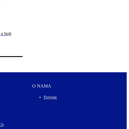
 u boji
O NAMA
Povijest
AQ)