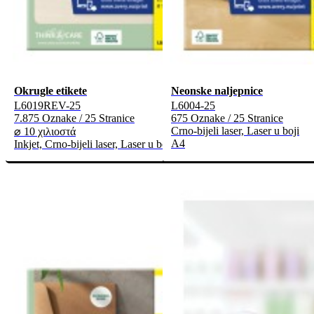
Okrugle etikete
Neonske naljepnice
L6019REV-25
L6004-25
7.875 Oznake / 25 Stranice
675 Oznake / 25 Stranice
Crno-bijeli laser, Laser u boji
⌀ 10 χιλιοστά
A4
Inkjet, Crno-bijeli laser, Laser u boji