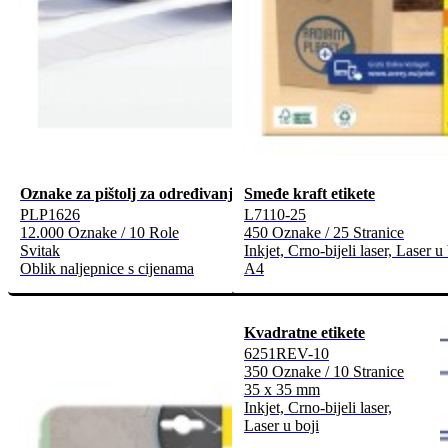
Oznake za pištolj za određivanje cijena
Smeđe kraft etikete
PLP1626
L7110-25
12.000 Oznake / 10 Role
450 Oznake / 25 Stranice
Svitak
Inkjet, Crno-bijeli laser, Laser u 
Oblik naljepnice s cijenama
A4
Kvadratne etikete
6251REV-10
350 Oznake / 10 Stranice
35 x 35 mm
Inkjet, Crno-bijeli laser,
Laser u boji