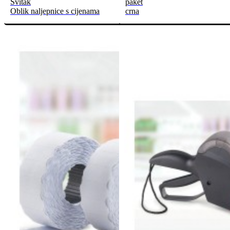
Svitak
paket
Oblik naljepnice s cijenama
crna