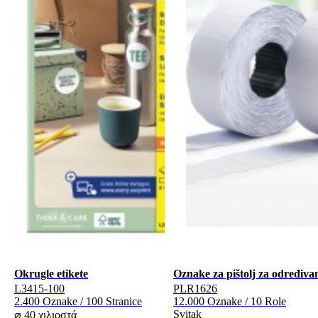
Okrugle etikete
Oznake za pištolj za određivan
L3415-100
PLR1626
2.400 Oznake / 100 Stranice
12.000 Oznake / 10 Role
Svitak
⌀ 40 χιλιοστά