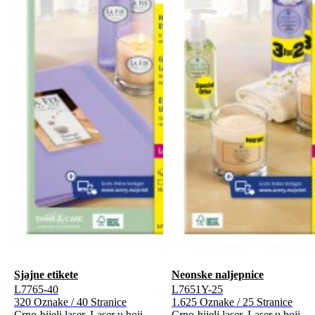
Sjajne etikete
Neonske naljepnice
L7765-40
L7651Y-25
320 Oznake / 40 Stranice
1.625 Oznake / 25 Stranice
Crno-bijeli laser, Laser u boji
Crno-bijeli laser, Laser u boji