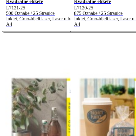
Kvadratne etikete
Kvadratne etikete
L7121-25
L7120-25
500 Oznake / 25 Stranice
875 Oznake / 25 Stranice
Inkjet, Crno-bijeli laser, Laser u boji
Inkjet, Crno-bijeli laser, Laser u 
A4
A4