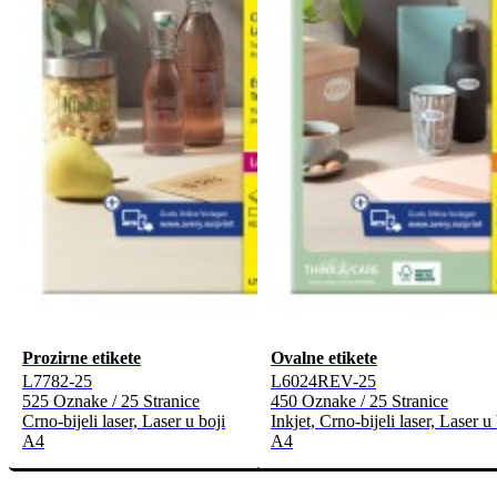
Prozirne etikete
Ovalne etikete
L7782-25
L6024REV-25
525 Oznake / 25 Stranice
450 Oznake / 25 Stranice
Crno-bijeli laser, Laser u boji
Inkjet, Crno-bijeli laser, Laser u 
A4
A4